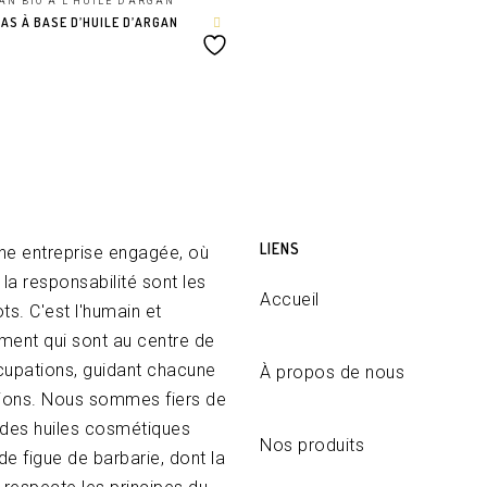
AN BIO A L'HUILE D'ARGAN
S À BASE D’HUILE D’ARGAN
ANIER
LIENS
une entreprise engagée, où
t la responsabilité sont les
Accueil
s. C'est l'humain et
ement qui sont au centre de
upations, guidant chacune
À propos de nous
ions. Nous sommes fiers de
r des huiles cosmétiques
Nos produits
de figue de barbarie, dont la