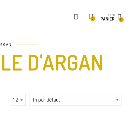
€
0.00
PANIER
0
0
ARGAN
ILE D'ARGAN