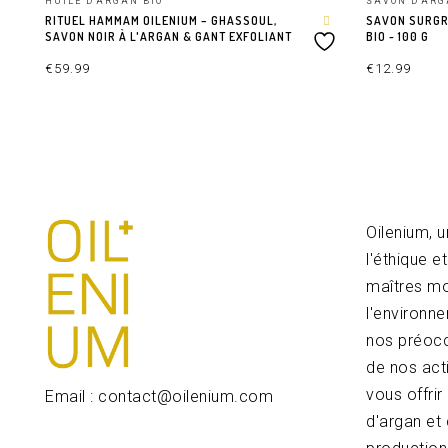
HUILE D'ARGAN BIO
SAVON D'ARG
RITUEL HAMMAM OILENIUM – GHASSOUL,
SAVON SURGRA
SAVON NOIR À L'ARGAN & GANT EXFOLIANT
BIO - 100 G
€
59.99
€
12.99
LIRE LA SUITE
AJOUTER AU P
Oilenium, 
l'éthique e
maîtres mot
l'environn
nos préocc
de nos act
vous offri
Email : contact@oilenium.com
d'argan et 