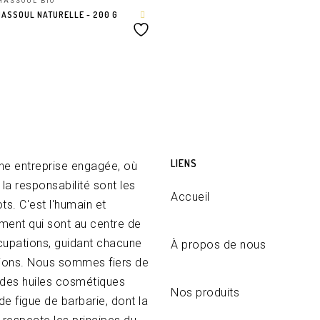
HASSOUL BIO
HASSOUL NATURELLE - 200 G
ANIER
LIENS
une entreprise engagée, où
t la responsabilité sont les
Accueil
s. C'est l'humain et
ement qui sont au centre de
upations, guidant chacune
À propos de nous
ions. Nous sommes fiers de
r des huiles cosmétiques
Nos produits
de figue de barbarie, dont la