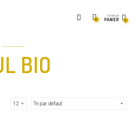
CAD$
0.00
PANIER
0
0
L BIO