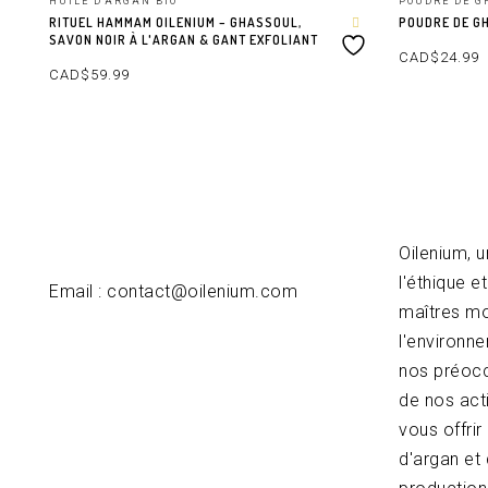
HUILE D'ARGAN BIO
POUDRE DE G
RITUEL HAMMAM OILENIUM – GHASSOUL,
POUDRE DE G
SAVON NOIR À L'ARGAN & GANT EXFOLIANT
CAD$
24.99
CAD$
59.99
AJOUTER AU P
AJOUTER AU PANIER
Oilenium, 
l'éthique e
Email : contact@oilenium.com
maîtres mot
l'environn
nos préocc
de nos act
vous offri
d'argan et 